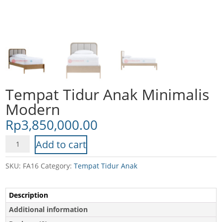
Tempat Tidur Anak Minimalis
Modern
Rp
3,850,000.00
Tempat
Add to cart
Tidur
Anak
SKU:
FA16
Category:
Tempat Tidur Anak
Minimalis
Modern
Description
quantity
Additional information