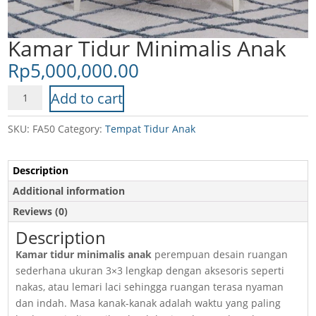
Kamar Tidur Minimalis Anak
Rp
5,000,000.00
Kamar
Add to cart
Tidur
Minimalis
SKU:
FA50
Category:
Tempat Tidur Anak
Anak
quantity
Description
Additional information
Reviews (0)
Description
Kamar tidur minimalis anak
perempuan desain ruangan
sederhana ukuran 3×3 lengkap dengan aksesoris seperti
nakas, atau lemari laci sehingga ruangan terasa nyaman
dan indah. Masa kanak-kanak adalah waktu yang paling