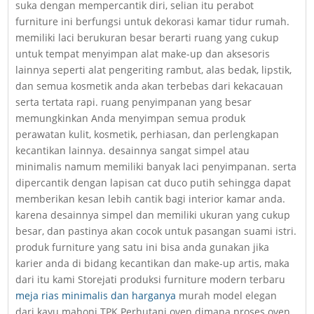
suka dengan mempercantik diri, selian itu perabot
furniture ini berfungsi untuk dekorasi kamar tidur rumah.
memiliki laci berukuran besar berarti ruang yang cukup
untuk tempat menyimpan alat make-up dan aksesoris
lainnya seperti alat pengeriting rambut, alas bedak, lipstik,
dan semua kosmetik anda akan terbebas dari kekacauan
serta tertata rapi. ruang penyimpanan yang besar
memungkinkan Anda menyimpan semua produk
perawatan kulit, kosmetik, perhiasan, dan perlengkapan
kecantikan lainnya. desainnya sangat simpel atau
minimalis namum memiliki banyak laci penyimpanan. serta
dipercantik dengan lapisan cat duco putih sehingga dapat
memberikan kesan lebih cantik bagi interior kamar anda.
karena desainnya simpel dan memiliki ukuran yang cukup
besar, dan pastinya akan cocok untuk pasangan suami istri.
produk furniture yang satu ini bisa anda gunakan jika
karier anda di bidang kecantikan dan make-up artis, maka
dari itu kami Storejati produksi furniture modern terbaru
meja rias minimalis dan harganya
murah model elegan
dari kayu mahoni TPK Perhutani oven dimana proses oven