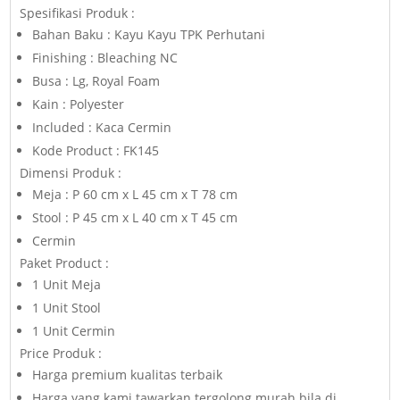
Spesifikasi Produk :
Bahan Baku : Kayu Kayu TPK Perhutani
Finishing : Bleaching NC
Busa : Lg, Royal Foam
Kain : Polyester
Included : Kaca Cermin
Kode Product : FK145
Dimensi Produk :
Meja : P 60 cm x L 45 cm x T 78 cm
Stool : P 45 cm x L 40 cm x T 45 cm
Cermin
Paket Product :
1 Unit Meja
1 Unit Stool
1 Unit Cermin
Price Produk :
Harga premium kualitas terbaik
Harga yang kami tawarkan tergolong murah bila di