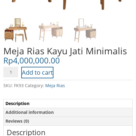
Meja Rias Kayu Jati Minimalis
Rp
4,000,000.00
Meja
Add to cart
Rias
Kayu
SKU:
FK93
Category:
Meja Rias
Jati
Minimalis
Description
quantity
Additional information
Reviews (0)
Description