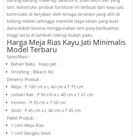
barang-barang make-up, aksesoris, buku kecil dan yang
lain. konstruksi produk furniture ini terbuat dari kayu jati,
kontrsuksi di kerjakan oleh tenaga terampil yang ahli di
bidang mebel sehingga memiliki daya tahan yang kuat
dana kokoh karena menggunakan lem poxy berkualitas
tinggi serta di tambah sekrup bukan paku.
Harga Meja Rias Kayu Jati Minimalis
Model Terbaru
Spesifikasi :
Bahan Baku : Kayu Jati
Finishing : Bleach NC
Dimensi Produk :
Meja : P 100 cm x L 40 cm x T 75 cm
Lemari Rak : P 50 cm x L 40 cm x T 61 cm
Cermin : P 35 cm x T 50 cm
Stool : P 45 cm x L 40 cm x T 45 cm
Paket Produk :
1 Unit Meja Rias
1 Unit Bangku Stool