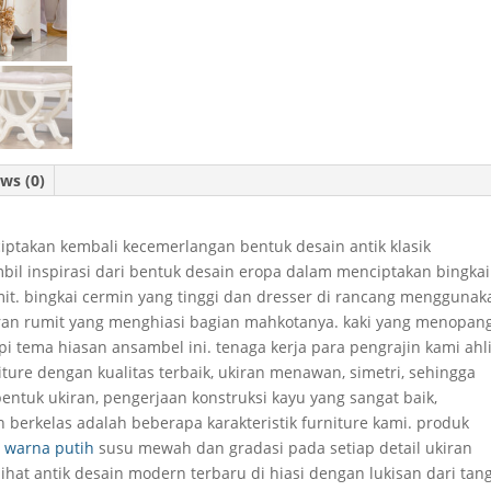
ws (0)
ptakan kembali kecemerlangan bentuk desain antik klasik
l inspirasi dari bentuk desain eropa dalam menciptakan bingkai
it. bingkai cermin yang tinggi dan dresser di rancang menggunak
ran rumit yang menghiasi bagian mahkotanya. kaki yang menopan
i tema hiasan ansambel ini. tenaga kerja para pengrajin kami ahl
ure dengan kualitas terbaik, ukiran menawan, simetri, sehingga
ntuk ukiran, pengerjaan konstruksi kayu yang sangat baik,
n berkelas adalah beberapa karakteristik furniture kami. produk
s warna putih
susu mewah dan gradasi pada setiap detail ukiran
at antik desain modern terbaru di hiasi dengan lukisan dari tan