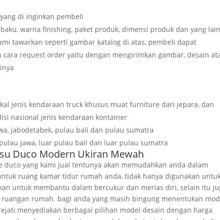
yang di inginkan pembeli
baku, warna finishing, paket produk, dimensi produk dan yang lai
mi tawarkan seperti gambar katalog di atas, pembeli dapat
 cara request order yaitu dengan mengirimkan gambar, desain at
sinya
al jenis kendaraan truck khusus muat furniture dari jepara, dan
si nasional jenis kendaraan kontainer
awa, jabodetabek, pulau bali dan pulau sumatra
 pulau jawa, luar pulau bali dan luar pulau sumatra
Susu Duco Modern Ukiran Mewah
ure duco yang kami jual tentunya akan memudahkan anda dalam
untuk ruang kamar tidur rumah anda, tidak hanya digunakan untu
kan untuk membantu dalam bercukur dan merias diri, selain itu ju
r ruangan rumah. bagi anda yang masih bingung menentukan mod
orejati menyediakan berbagai pilihan model desain dengan harga