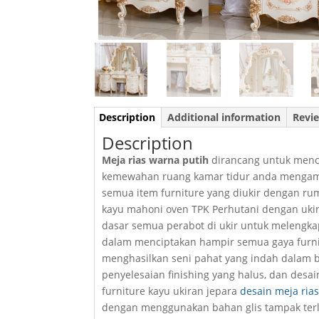
Description
Additional information
Revie
Description
Meja rias warna putih
dirancang untuk menci
kemewahan ruang kamar tidur anda mengambi
semua item furniture yang diukir dengan rum
kayu mahoni oven TPK Perhutani dengan uki
dasar semua perabot di ukir untuk melengkap
dalam menciptakan hampir semua gaya furnit
menghasilkan seni pahat yang indah dalam be
penyelesaian finishing yang halus, dan desai
furniture kayu ukiran jepara
desain meja ria
dengan menggunakan bahan glis tampak terlih