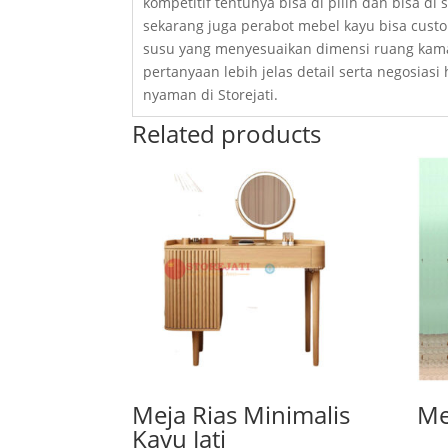
kompetitif tentunya bisa di pilih dan bisa 
sekarang juga perabot mebel kayu bisa cus
susu yang menyesuaikan dimensi ruang kama
pertanyaan lebih jelas detail serta negosia
nyaman di Storejati.
Related products
Meja Rias Minimalis
Me
Kayu Jati