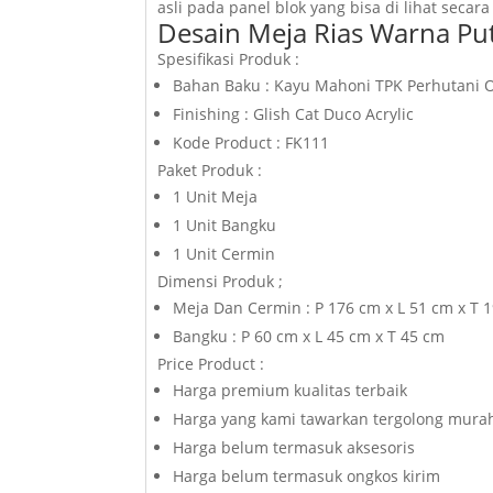
asli pada panel blok yang bisa di lihat secara
Desain Meja Rias Warna P
Spesifikasi Produk :
Bahan Baku : Kayu Mahoni TPK Perhutani 
Finishing : Glish Cat Duco Acrylic
Kode Product : FK111
Paket Produk :
1 Unit Meja
1 Unit Bangku
1 Unit Cermin
Dimensi Produk ;
Meja Dan Cermin : P 176 cm x L 51 cm x T 
Bangku : P 60 cm x L 45 cm x T 45 cm
Price Product :
Harga premium kualitas terbaik
Harga yang kami tawarkan tergolong murah
Harga belum termasuk aksesoris
Harga belum termasuk ongkos kirim