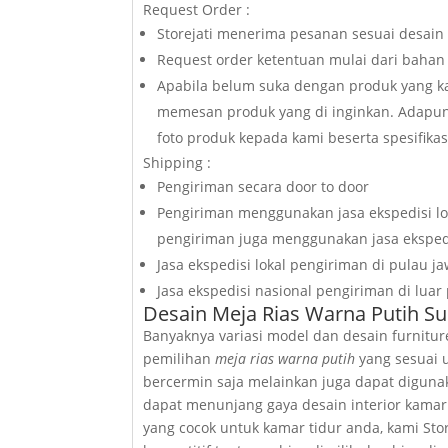
Request Order :
Storejati menerima pesanan sesuai desain 
Request order ketentuan mulai dari bahan 
Apabila belum suka dengan produk yang ka
memesan produk yang di inginkan. Adapun
foto produk kepada kami beserta spesifika
Shipping :
Pengiriman secara door to door
Pengiriman menggunakan jasa ekspedisi lok
pengiriman juga menggunakan jasa ekspedi
Jasa ekspedisi lokal pengiriman di pulau j
Jasa ekspedisi nasional pengiriman di luar
Desain Meja Rias Warna Putih 
Banyaknya variasi model dan desain furnit
pemilihan
meja rias warna putih
yang sesuai 
bercermin saja melainkan juga dapat diguna
dapat menunjang gaya desain interior kama
yang cocok untuk kamar tidur anda, kami St