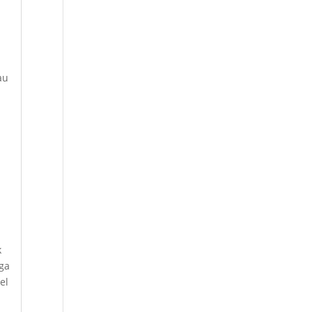
n
au
k
ga
el