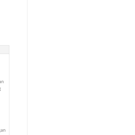
an
g
i
gan