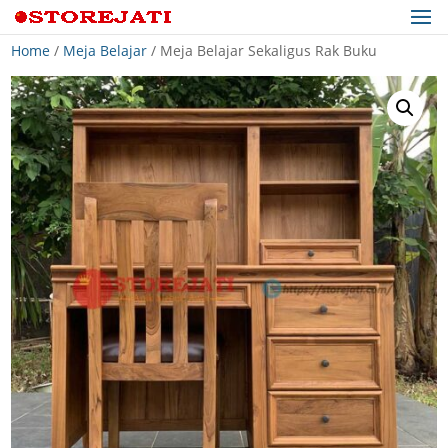
Home
/
Meja Belajar
/ Meja Belajar Sekaligus Rak Buku