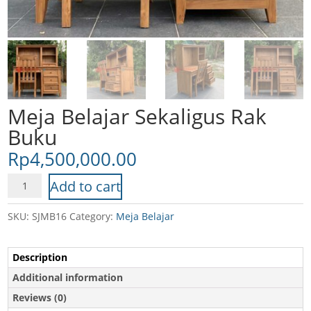
Meja Belajar Sekaligus Rak
Buku
Rp
4,500,000.00
Meja
Add to cart
Belajar
Sekaligus
SKU:
SJMB16
Category:
Meja Belajar
Rak
Buku
Description
quantity
Additional information
Reviews (0)