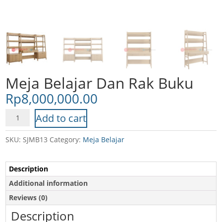
Meja Belajar Dan Rak Buku
Rp
8,000,000.00
Meja
Add to cart
Belajar
Dan
SKU:
SJMB13
Category:
Meja Belajar
Rak
Buku
Description
quantity
Additional information
Reviews (0)
Description