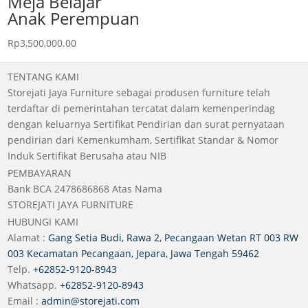
Meja Belajar
Anak Perempuan
Rp
3,500,000.00
TENTANG KAMI
Storejati Jaya Furniture sebagai produsen furniture telah
terdaftar di pemerintahan tercatat dalam kemenperindag
dengan keluarnya Sertifikat Pendirian dan surat pernyataan
pendirian dari Kemenkumham, Sertifikat Standar & Nomor
Induk Sertifikat Berusaha atau NIB
PEMBAYARAN
Bank BCA 2478686868 Atas Nama
STOREJATI JAYA FURNITURE
HUBUNGI KAMI
Alamat :
Gang Setia Budi, Rawa 2, Pecangaan Wetan RT 003 RW
003 Kecamatan Pecangaan, Jepara, Jawa Tengah 59462
Telp.
+62852-9120-8943
Whatsapp.
+62852-9120-8943
Email :
admin@storejati.com