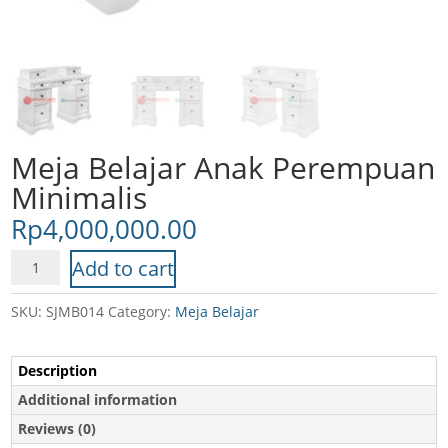
Meja Belajar Anak Perempuan
Minimalis
Rp
4,000,000.00
Meja
Add to cart
Belajar
Anak
SKU:
SJMB014
Category:
Meja Belajar
Perempuan
Minimalis
Description
quantity
Additional information
Reviews (0)