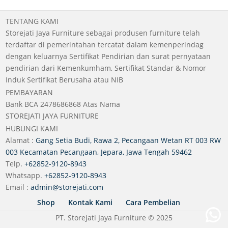
TENTANG KAMI
Storejati Jaya Furniture sebagai produsen furniture telah
terdaftar di pemerintahan tercatat dalam kemenperindag
dengan keluarnya Sertifikat Pendirian dan surat pernyataan
pendirian dari Kemenkumham, Sertifikat Standar & Nomor
Induk Sertifikat Berusaha atau NIB
PEMBAYARAN
Bank BCA 2478686868 Atas Nama
STOREJATI JAYA FURNITURE
HUBUNGI KAMI
Alamat :
Gang Setia Budi, Rawa 2, Pecangaan Wetan RT 003 RW
003 Kecamatan Pecangaan, Jepara, Jawa Tengah 59462
Telp.
+62852-9120-8943
Whatsapp.
+62852-9120-8943
Email :
admin@storejati.com
Shop
Kontak Kami
Cara Pembelian
Wh
PT. Storejati Jaya Furniture © 2025