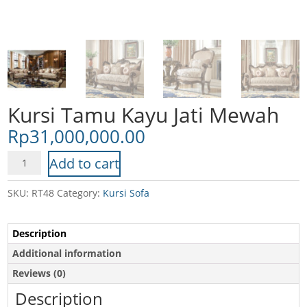
Kursi Tamu Kayu Jati Mewah
Rp
31,000,000.00
Kursi
Add to cart
Tamu
Kayu
SKU:
RT48
Category:
Kursi Sofa
Jati
Mewah
Description
quantity
Additional information
Reviews (0)
Description