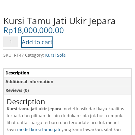
Kursi Tamu Jati Ukir Jepara
Rp
18,000,000.00
Kursi
Add to cart
Tamu
Jati
SKU:
RT47
Category:
Kursi Sofa
Ukir
Jepara
Description
quantity
Additional information
Reviews (0)
Description
Kursi tamu jati ukir jepara
model klasik dari kayu kualitas
terbaik dan pilihan desain dudukan sofa jok busa empuk.
lihat daftar harga terbaru dan terupdate produk mebel
kayu
model kursi tamu jati
yang kami tawarkan, silahkan