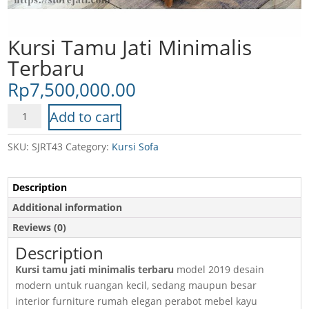
Kursi Tamu Jati Minimalis
Terbaru
Rp
7,500,000.00
Kursi
Add to cart
Tamu
Jati
SKU:
SJRT43
Category:
Kursi Sofa
Minimalis
Terbaru
Description
quantity
Additional information
Reviews (0)
Description
Kursi tamu jati minimalis terbaru
model 2019 desain
modern untuk ruangan kecil, sedang maupun besar
interior furniture rumah elegan perabot mebel kayu