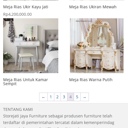
Meja Rias Ukir Kayu Jati
Meja Rias Ukiran Mewah
Rp
4,200,000.00
Meja Rias Untuk Kamar
Meja Rias Warna Putih
Sempit
←
1
2
3
4
5
→
TENTANG KAMI
Storejati Jaya Furniture sebagai produsen furniture telah
terdaftar di pemerintahan tercatat dalam kemenperindag