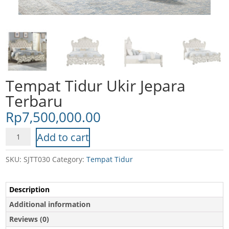
Tempat Tidur Ukir Jepara
Terbaru
Rp
7,500,000.00
Tempat
Add to cart
Tidur
Ukir
SKU:
SJTT030
Category:
Tempat Tidur
Jepara
Terbaru
Description
quantity
Additional information
Reviews (0)