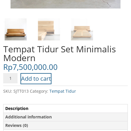
Tempat Tidur Set Minimalis
Modern
Rp
7,500,000.00
Tempat
Add to cart
Tidur
Set
SKU:
SJTT013
Category:
Tempat Tidur
Minimalis
Modern
Description
quantity
Additional information
Reviews (0)