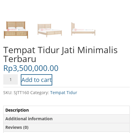
Tempat Tidur Jati Minimalis
Terbaru
Rp
3,500,000.00
Tempat
Add to cart
Tidur
Jati
SKU:
SJTT160
Category:
Tempat Tidur
Minimalis
Terbaru
Description
quantity
Additional information
Reviews (0)