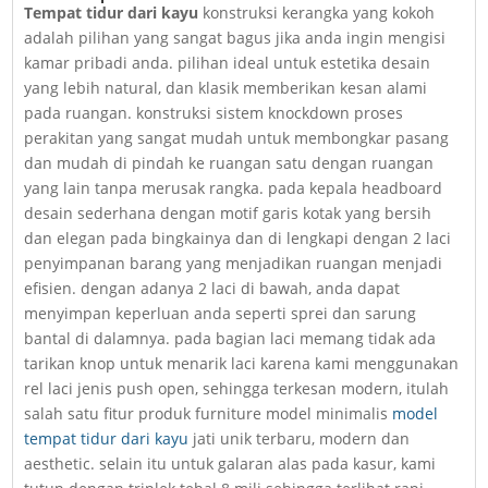
Tempat tidur dari kayu
konstruksi kerangka yang kokoh
adalah pilihan yang sangat bagus jika anda ingin mengisi
kamar pribadi anda. pilihan ideal untuk estetika desain
yang lebih natural, dan klasik memberikan kesan alami
pada ruangan. konstruksi sistem knockdown proses
perakitan yang sangat mudah untuk membongkar pasang
dan mudah di pindah ke ruangan satu dengan ruangan
yang lain tanpa merusak rangka. pada kepala headboard
desain sederhana dengan motif garis kotak yang bersih
dan elegan pada bingkainya dan di lengkapi dengan 2 laci
penyimpanan barang yang menjadikan ruangan menjadi
efisien. dengan adanya 2 laci di bawah, anda dapat
menyimpan keperluan anda seperti sprei dan sarung
bantal di dalamnya. pada bagian laci memang tidak ada
tarikan knop untuk menarik laci karena kami menggunakan
rel laci jenis push open, sehingga terkesan modern, itulah
salah satu fitur produk furniture model minimalis
model
tempat tidur dari kayu
jati unik terbaru, modern dan
aesthetic. selain itu untuk galaran alas pada kasur, kami