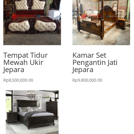
Tempat Tidur
Kamar Set
Mewah Ukir
Pengantin Jati
Jepara
Jepara
Rp
8,500,000.00
Rp
9,800,000.00