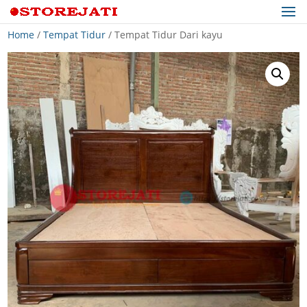
Home
/
Tempat Tidur
/ Tempat Tidur Dari kayu