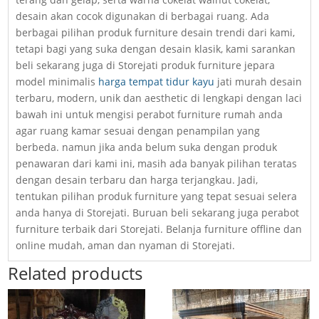
desain akan cocok digunakan di berbagai ruang. Ada
berbagai pilihan produk furniture desain trendi dari kami,
tetapi bagi yang suka dengan desain klasik, kami sarankan
beli sekarang juga di Storejati produk furniture jepara
model minimalis
harga tempat tidur kayu
jati murah desain
terbaru, modern, unik dan aesthetic di lengkapi dengan laci
bawah ini untuk mengisi perabot furniture rumah anda
agar ruang kamar sesuai dengan penampilan yang
berbeda. namun jika anda belum suka dengan produk
penawaran dari kami ini, masih ada banyak pilihan teratas
dengan desain terbaru dan harga terjangkau. Jadi,
tentukan pilihan produk furniture yang tepat sesuai selera
anda hanya di Storejati. Buruan beli sekarang juga perabot
furniture terbaik dari Storejati. Belanja furniture offline dan
online mudah, aman dan nyaman di Storejati.
Related products