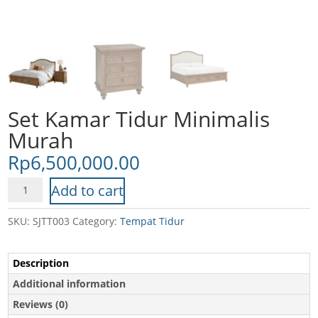
Set Kamar Tidur Minimalis
Murah
Rp
6,500,000.00
Set
Add to cart
Kamar
Tidur
SKU:
SJTT003
Category:
Tempat Tidur
Minimalis
Murah
Description
quantity
Additional information
Reviews (0)