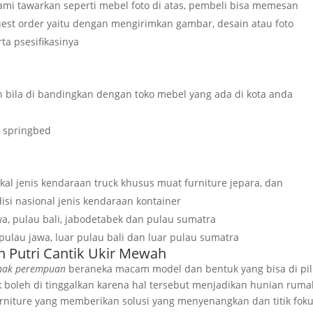
mi tawarkan seperti mebel foto di atas, pembeli bisa memesan
uest order yaitu dengan mengirimkan gambar, desain atau foto
ta psesifikasinya
 bila di bandingkan dengan toko mebel yang ada di kota anda
r springbed
al jenis kendaraan truck khusus muat furniture jepara, dan
si nasional jenis kendaraan kontainer
wa, pulau bali, jabodetabek dan pulau sumatra
 pulau jawa, luar pulau bali dan luar pulau sumatra
 Putri Cantik Ukir Mewah
anak perempuan
beraneka macam model dan bentuk yang bisa di pil
 boleh di tinggalkan karena hal tersebut menjadikan hunian ruma
urniture yang memberikan solusi yang menyenangkan dan titik fok