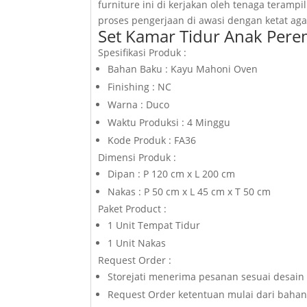
furniture ini di kerjakan oleh tenaga terampil
proses pengerjaan di awasi dengan ketat agar
Set Kamar Tidur Anak Perem
Spesifikasi Produk :
Bahan Baku : Kayu Mahoni Oven
Finishing : NC
Warna : Duco
Waktu Produksi : 4 Minggu
Kode Produk : FA36
Dimensi Produk :
Dipan : P 120 cm x L 200 cm
Nakas : P 50 cm x L 45 cm x T 50 cm
Paket Product :
1 Unit Tempat Tidur
1 Unit Nakas
Request Order :
Storejati menerima pesanan sesuai desain 
Request Order ketentuan mulai dari bahan 