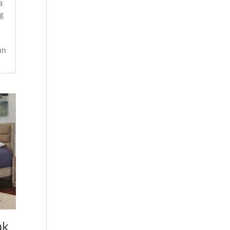
a
ng
un
ak