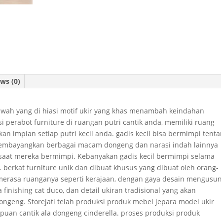
ws (0)
ah yang di hiasi motif ukir yang khas menambah keindahan
si perabot furniture di ruangan putri cantik anda, memiliki ruang
an impian setiap putri kecil anda. gadis kecil bisa bermimpi tent
 membayangkan berbagai macam dongeng dan narasi indah lainnya
saat mereka bermimpi. Kebanyakan gadis kecil bermimpi selama
 berkat furniture unik dan dibuat khusus yang dibuat oleh orang-
n merasa ruanganya seperti kerajaan, dengan gaya desain mengusu
finishing cat duco, dan detail ukiran tradisional yang akan
ngeng. Storejati telah produksi produk mebel jepara model ukir
puan cantik ala dongeng cinderella. proses produksi produk