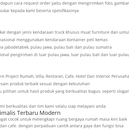
dapun cara request order yaitu dengan mengirimkan foto, gambar
sukai kepada kami beserta spesifikasinya
kal dengan jenis kendaraan truck khusus muat furniture dan untu
rnasional menggunakan kendaraan kontainer peti kemas
rea jabodetabek, pulau jawa, pulau bali dan pulau sumatra
ional pengiriman di luar pulau jawa, luar pulau bali dan luar pula
ure Project Rumah, Villa, Restoran, Cafe, Hotel Dan Interior Perusah
sain produk terbaik sesuai dengan kebutuhan
pilihan untuk hasil produk yang berkualitas bagus, seperti sloga
 berkualitas dan tim kami selalu siap melayani anda
nimalis Terbaru Modern
sangat cocok untuk melengkapi ruang bergaya rumah masa kini baik
an dan cafe. dengan perpaduan cantik antara gaya dan fungsi bisa