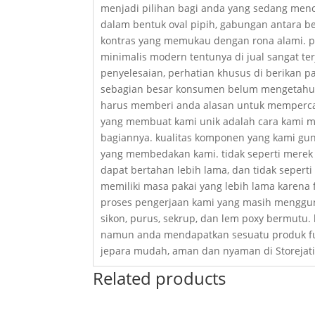
menjadi pilihan bagi anda yang sedang menca
dalam bentuk oval pipih, gabungan antara b
kontras yang memukau dengan rona alami. pr
minimalis modern tentunya di jual sangat ter
penyelesaian, perhatian khusus di berikan 
sebagian besar konsumen belum mengetahui b
harus memberi anda alasan untuk mempercaya
yang membuat kami unik adalah cara kami m
bagiannya. kualitas komponen yang kami guna
yang membedakan kami. tidak seperti merek 
dapat bertahan lebih lama, dan tidak sepert
memiliki masa pakai yang lebih lama karena 
proses pengerjaan kami yang masih menggun
sikon, purus, sekrup, dan lem poxy bermutu
namun anda mendapatkan sesuatu produk fur
jepara mudah, aman dan nyaman di Storejati
Related products