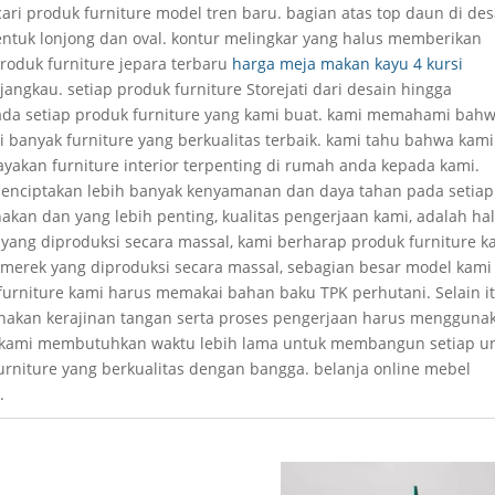
ri produk furniture model tren baru. bagian atas top daun di des
entuk lonjong dan oval. kontur melingkar yang halus memberikan
oduk furniture jepara terbaru
harga meja makan kayu 4 kursi
jangkau. setiap produk furniture Storejati dari desain hingga
pada setiap produk furniture yang kami buat. kami memahami bah
anyak furniture yang berkualitas terbaik. kami tahu bahwa kami
kan furniture interior terpenting di rumah anda kepada kami.
enciptakan lebih banyak kenyamanan dan daya tahan pada setiap
kan dan yang lebih penting, kualitas pengerjaan kami, adalah hal
yang diproduksi secara massal, kami berharap produk furniture k
i merek yang diproduksi secara massal, sebagian besar model kami
furniture kami harus memakai bahan baku TPK perhutani. Selain it
akan kerajinan tangan serta proses pengerjaan harus mengguna
. kami membutuhkan waktu lebih lama untuk membangun setiap un
niture yang berkualitas dengan bangga. belanja online mebel
.