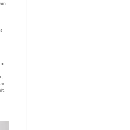
ain
wa
ami
u,
kan
it,