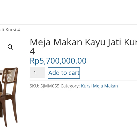
ti Kursi 4
Meja Makan Kayu Jati Kur
4
Rp
5,700,000.00
Meja
Add to cart
Makan
Kayu
SKU:
SJMM055
Category:
Kursi Meja Makan
Jati
Kursi
4
quantity