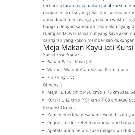
terbaru
ukuran meja makan jati 4 kursi
minima
dengan instruksi yang jelas dan semua pera
anda dapat memasangnya dalam waktu singka
bangku dengan sandaran rotan alami yang 
ruang anda. warna walnut yang kaya akan 
sandaran yang kokoh memberikan dukungan
Meja Makan Kayu Jati Kursi
Spesifikasi Produk :
Bahan Baku : Kayu Jati
Warna : Walnut Atau Sesuai Permintaan
Finishing : NC.
Dimensi :
Meja : L 150 cm x P 90 cm x T 75 cm Atau 
Kursi : L 42 cm x P 51 cm x T 88 cm Atau S
Request Order :
Kami menerima pesanan sesuai desain yan
Request order ketentuan mulai dari bahan 
Apabila anda belum suka dengan produk yan