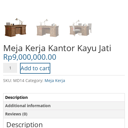
Meja Kerja Kantor Kayu Jati
Rp
9,000,000.00
Meja
Add to cart
Kerja
Kantor
SKU:
MD14
Category:
Meja Kerja
Kayu
Jati
Description
quantity
Additional information
Reviews (0)
Description