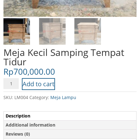
Meja Kecil Samping Tempat
Tidur
Rp
700,000.00
Meja
Add to cart
Kecil
Samping
SKU:
LM004
Category:
Meja Lampu
Tempat
Tidur
Description
quantity
Additional information
Reviews (0)