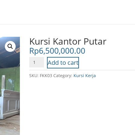
Kursi Kantor Putar
Rp
6,500,000.00
Kursi
Add to cart
Kantor
Putar
SKU:
FKK03
Category:
Kursi Kerja
quantity