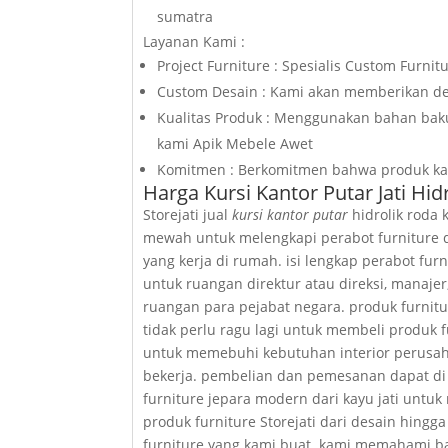
sumatra
Layanan Kami :
Project Furniture : Spesialis Custom Furnit
Custom Desain : Kami akan memberikan de
Kualitas Produk : Menggunakan bahan baku 
kami Apik Mebele Awet
Komitmen : Berkomitmen bahwa produk kami
Harga Kursi Kantor Putar Jati H
Storejati jual
kursi kantor putar
hidrolik roda 
mewah untuk melengkapi perabot furniture d
yang kerja di rumah. isi lengkap perabot fur
untuk ruangan direktur atau direksi, manaj
ruangan para pejabat negara. produk furnitur
tidak perlu ragu lagi untuk membeli produk f
untuk memebuhi kebutuhan interior perusa
bekerja. pembelian dan pemesanan dapat di l
furniture jepara modern dari kayu jati untuk
produk furniture Storejati dari desain hingg
furniture yang kami buat. kami memahami 