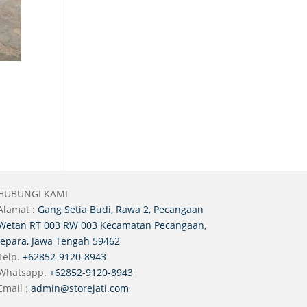
HUBUNGI KAMI
Alamat :
Gang Setia Budi, Rawa 2, Pecangaan
Wetan RT 003 RW 003 Kecamatan Pecangaan,
Jepara, Jawa Tengah 59462
Telp.
+62852-9120-8943
Whatsapp.
+62852-9120-8943
Email :
admin@storejati.com