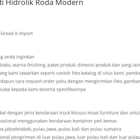
ati Hidrolik Roda Modern
y Gread A Import
g anda inginkan
baku, warna finishing, paket produk, dimensi produk dan yang lai
g kami tawarkan seperti contoh foto katalog di situs kami, pembe
dapun cara request order yaitu dengan mengirimkan foto, gambar
sukai kepada kami beserta spesifikasinya
kal dengan jenis kendaraan truck khusus muat furniture dan untu
rnasional menggunakan kendaraan kontainer peti kemas
rea jabodetabek, pulau jawa, pulau bali dan pulau sumatra
ional pengiriman di luar pulau jawa, luar pulau bali dan luar pula