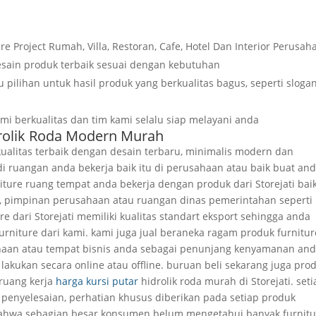
ure Project Rumah, Villa, Restoran, Cafe, Hotel Dan Interior Perusah
sain produk terbaik sesuai dengan kebutuhan
pilihan untuk hasil produk yang berkualitas bagus, seperti sloga
 berkualitas dan tim kami selalu siap melayani anda
idrolik Roda Modern Murah
kualitas terbaik dengan desain terbaru, minimalis modern dan
i ruangan anda bekerja baik itu di perusahaan atau baik buat an
niture ruang tempat anda bekerja dengan produk dari Storejati bai
er, pimpinan perusahaan atau ruangan dinas pemerintahan seperti
e dari Storejati memiliki kualitas standart eksport sehingga anda
urniture dari kami. kami juga jual beraneka ragam produk furnitur
haan atau tempat bisnis anda sebagai penunjang kenyamanan an
akukan secara online atau offline. buruan beli sekarang juga pro
 ruang kerja
harga kursi putar
hidrolik roda murah di Storejati. seti
a penyelesaian, perhatian khusus diberikan pada setiap produk
bahwa sebagian besar konsumen belum mengetahui banyak furnitu