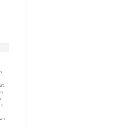
wn
ut,
an
a
ri
gan