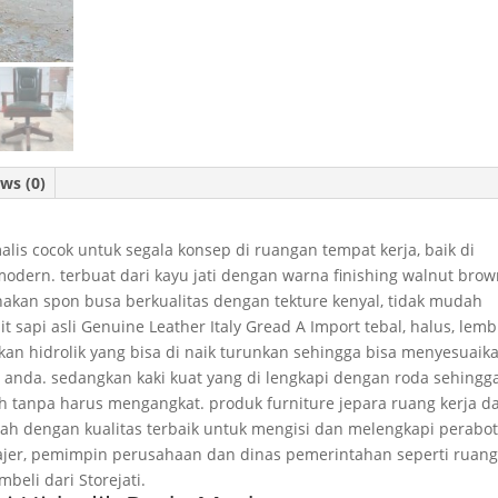
ws (0)
is cocok untuk segala konsep di ruangan tempat kerja, baik di
modern. terbuat dari kayu jati dengan warna finishing walnut bro
akan spon busa berkualitas dengan tekture kenyal, tidak mudah
 sapi asli Genuine Leather Italy Gread A Import tebal, halus, lemb
kan hidrolik yang bisa di naik turunkan sehingga bisa menyesuaik
n anda. sedangkan kaki kuat yang di lengkapi dengan roda sehingg
 tanpa harus mengangkat. produk furniture jepara ruang kerja da
ah dengan kualitas terbaik untuk mengisi dan melengkapi perabot
anajer, pemimpin perusahaan dan dinas pemerintahan seperti ruan
eli dari Storejati.