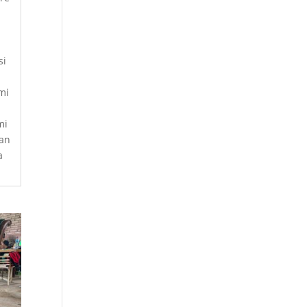
si
mi
mi
an
a