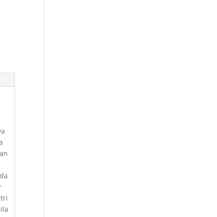
ya
a
dan
nda
r
tri
ila