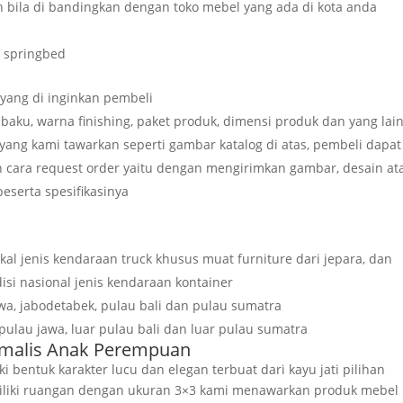
 bila di bandingkan dengan toko mebel yang ada di kota anda
r springbed
yang di inginkan pembeli
baku, warna finishing, paket produk, dimensi produk dan yang lai
ang kami tawarkan seperti gambar katalog di atas, pembeli dapat
 cara request order yaitu dengan mengirimkan gambar, desain at
eserta spesifikasinya
al jenis kendaraan truck khusus muat furniture dari jepara, dan
si nasional jenis kendaraan kontainer
awa, jabodetabek, pulau bali dan pulau sumatra
 pulau jawa, luar pulau bali dan luar pulau sumatra
nimalis Anak Perempuan
i bentuk karakter lucu dan elegan terbuat dari kayu jati pilihan
iliki ruangan dengan ukuran 3×3 kami menawarkan produk mebel