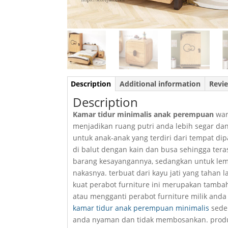
Description
Additional information
Revie
Description
Kamar tidur minimalis anak perempuan
war
menjadikan ruang putri anda lebih segar dan 
untuk anak-anak yang terdiri dari tempat d
di balut dengan kain dan busa sehingga ter
barang kesayangannya, sedangkan untuk lema
nakasnya. terbuat dari kayu jati yang taha
kuat perabot furniture ini merupakan tamba
atau mengganti perabot furniture milik and
kamar tidur anak perempuan minimalis
seder
anda nyaman dan tidak membosankan. produk 