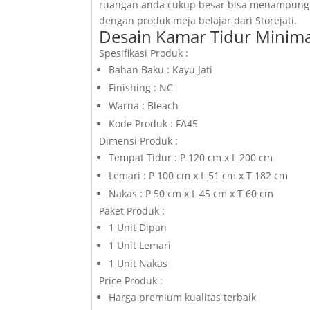
ruangan anda cukup besar bisa menampung ba
dengan produk meja belajar dari Storejati.
Desain Kamar Tidur Minim
Spesifikasi Produk :
Bahan Baku : Kayu Jati
Finishing : NC
Warna : Bleach
Kode Produk : FA45
Dimensi Produk :
Tempat Tidur : P 120 cm x L 200 cm
Lemari : P 100 cm x L 51 cm x T 182 cm
Nakas : P 50 cm x L 45 cm x T 60 cm
Paket Produk :
1 Unit Dipan
1 Unit Lemari
1 Unit Nakas
Price Produk :
Harga premium kualitas terbaik